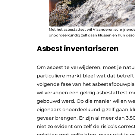
Met het asbestattest wil Vlaanderen schrijnen
onoordeelkundig zelf gaan klussen en hun gezon
Asbest inventariseren
Om asbest te verwijderen, moet je natuu
particuliere markt bleef wat dat betref
volgende fase van het asbestafbouwplan 
wil verkopen een geldig asbestattest m
gebouwd werd. Op die manier willen we
eigenaars onoordeelkundig zelf gaan k
gevaar brengen. Er zijn al meer dan 3.5
niet zo evident om zelf de risico’s corre
opletten met golfplaten, maar wist je o