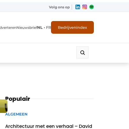
Volg ons op
NL
•
FR
Bedrijvenindex
dverteren
Nieuwsbrief
Populair
ALGEMEEN
Architectuur met een verhaal – David