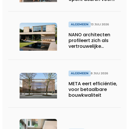
ons”
ALGEMEEN
13 JULI 2026
NANO architecten
profileert zich als
vertrouwelijke
bouwcompagnon
ALGEMEEN
8 JULI 2026
META eert efficiëntie,
voor betaalbare
bouwkwaliteit