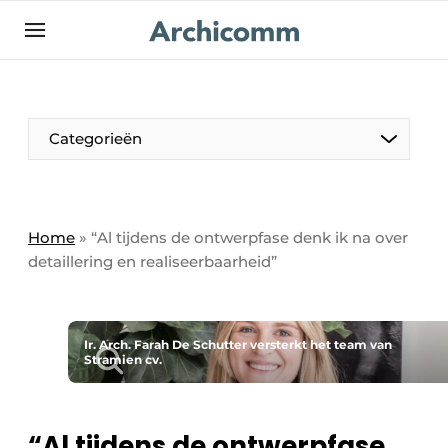
NL
be-FR
Categorieën
Home
»
“Al tijdens de ontwerpfase denk ik na over
detaillering en realiseerbaarheid”
Ir. Arch. Farah De Schutter versterkt het team van
Stramien cv.
“Al tijdens de ontwerpfase