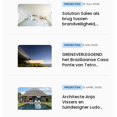
PROJECTEN
10 JULI 2026
Solution Sales als
brug tussen
brandveiligheid,
afbouw en
ontwerpvrijheid
PROJECTEN
8 MEI 2026
GRENSVERLEGGEND:
het Braziliaanse Casa
Ponte van Tetro
Arquitetura
PROJECTEN
15 APRIL 2026
Architecte Anja
Vissers en
tuindesigner Ludo
Dierckx weten huis en