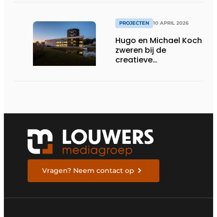
tuin perfect te
verzoenen
PROJECTEN
10 APRIL 2026
Hugo en Michael Koch
zweren bij de
creatieve
opportuniteiten en
duurzame impact van
staalbouw
Vragen? Neem contact op