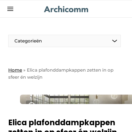
NL
be-FR
Categorieën
Home
»
Elica plafonddampkappen zetten in op
sfeer én welzijn
Elica plafonddampkappen