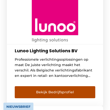
Lunoo Lighting Solutions BV
Professionele verlichtingsoplossingen op
maat De juiste verlichting maakt het
verschil. Als Belgische verlichtingsfabrikant
en expert in retail- en kantoorverlichting
begrijpen we hoe groot de impact van licht
is op zowel de beleving van je klanten als
het welzijn van je medewerkers. We bieden
Bekijk Bedrijfsprofiel
doordachte verlichtingsoplossingen voor
elke ruimte in je zaak of werkomgeving –
NIEUWSBRIEF
van […]