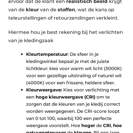
ervoor dat de klant een
realistisch beeld
krijgt
van de
kleur
van de
stoffen
, wat de kans op
teleurstellingen of retourzendingen verkleint.
Hiermee hou je best rekening bij het verlichten
van je kledingzaak
Kleurtemperatuur
: De sfeer in je
kledingwinkel bepaal je met de juiste
lichtkleur: kies voor warm wit licht (3000K)
voor een gezellige uitstraling of naturel wit
(4000K) voor een frissere, heldere sfeer.
Kleurweergave:
Kies voor verlichting met
een
hoge kleurweergave (CRI)
om te
zorgen dat de kleuren van je kledij correct
worden weergegeven. De CRI-score loopt
van 0 tot 100, waarbij 100 een perfecte
weergave voorstelt. Hoe
hoger
de
CRI
,
hoe
natuurgetrouwer
de
kleuren
. Bij een lage