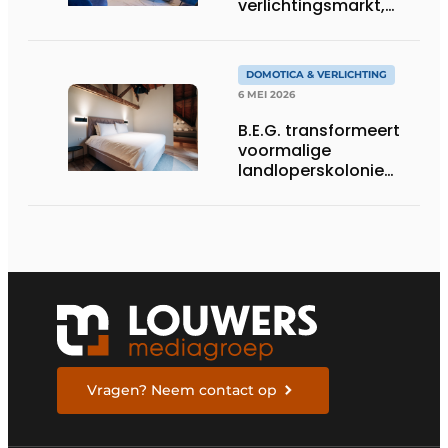
verlichtingsmarkt,
tekent voor maatwerk
DOMOTICA & VERLICHTING
6 MEI 2026
B.E.G. transformeert
voormalige
landloperskolonie
mee tot designhotel
Vragen? Neem contact op