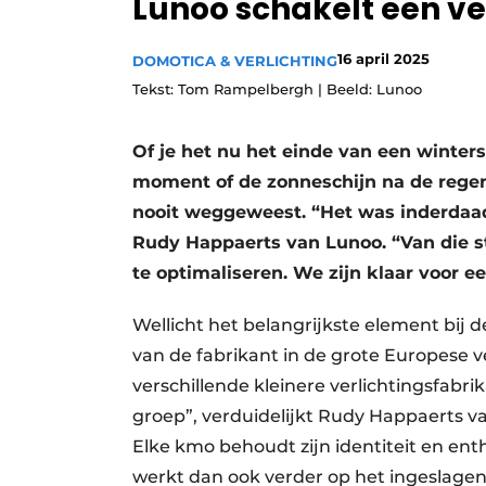
Lunoo schakelt een ve
16 april 2025
DOMOTICA & VERLICHTING
Tekst: Tom Rampelbergh | Beeld: Lunoo
Of je het nu het einde van een winter
moment of de zonneschijn na de regen,
nooit weggeweest. “Het was inderdaad 
Rudy Happaerts van Lunoo. “Van die s
te optimaliseren. We zijn klaar voor e
Wellicht het belangrijkste element bij 
van de fabrikant in de grote Europese 
verschillende kleinere verlichtingsfab
groep”, verduidelijkt Rudy Happaerts van
Elke kmo behoudt zijn identiteit en enth
werkt dan ook verder op het ingeslagen