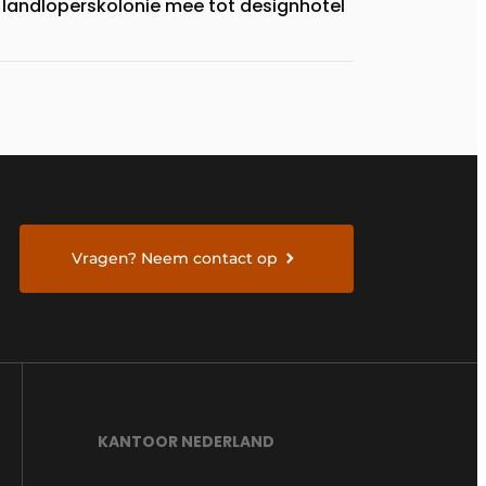
landloperskolonie mee tot designhotel
Vragen? Neem contact op
KANTOOR NEDERLAND