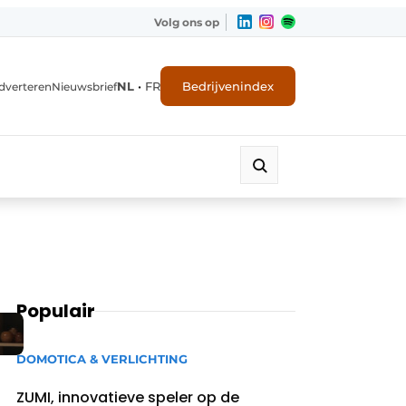
Volg ons op
NL
•
FR
Bedrijvenindex
dverteren
Nieuwsbrief
Populair
DOMOTICA & VERLICHTING
ZUMI, innovatieve speler op de