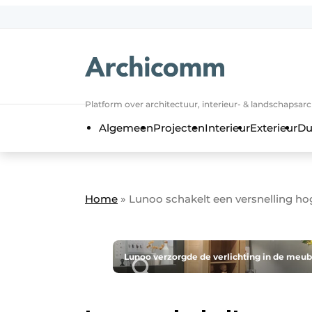
NL
be-FR
Platform over architectuur, interieur- & landschapsar
Algemeen
Projecten
Interieur
Exterieur
Du
Home
»
Lunoo schakelt een versnelling ho
Lunoo verzorgde de verlichting in de meube