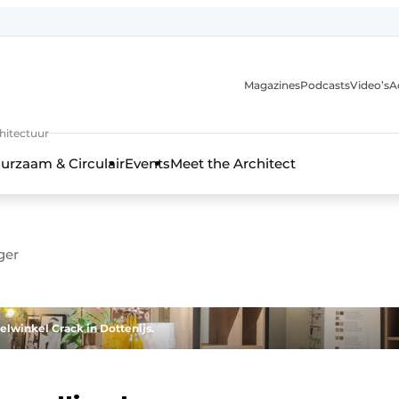
Magazines
Podcasts
Video’s
A
chitectuur
urzaam & Circulair
Events
Meet the Architect
ger
lwinkel Crack in Dottenijs.