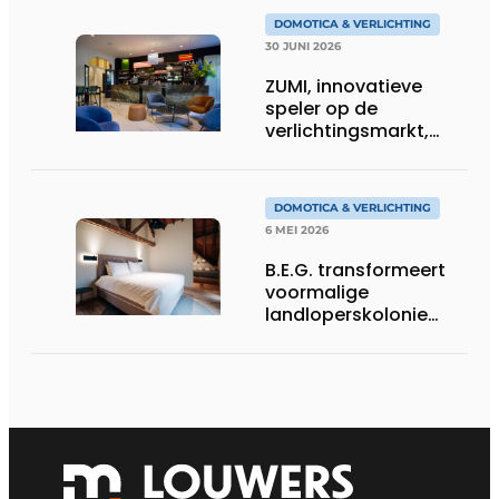
sfeervolle verlichting
DOMOTICA & VERLICHTING
30 JUNI 2026
ZUMI, innovatieve
speler op de
verlichtingsmarkt,
tekent voor maatwerk
DOMOTICA & VERLICHTING
6 MEI 2026
B.E.G. transformeert
voormalige
landloperskolonie
mee tot designhotel