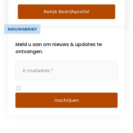
lichtmanagement. Met een focus op Smart
Technology en Excellent Design maakt de
Bekijk Bedrijfsprofiel
organisatie de stap van armatuur leverancier
naar technologisch ketenpartner. Door
NIEUWSBRIEF
procesgestuurde engineering en productie
in eigen beheer in Bamberg […]
Meld u aan om nieuws & updates te
ontvangen.
Inschrijven