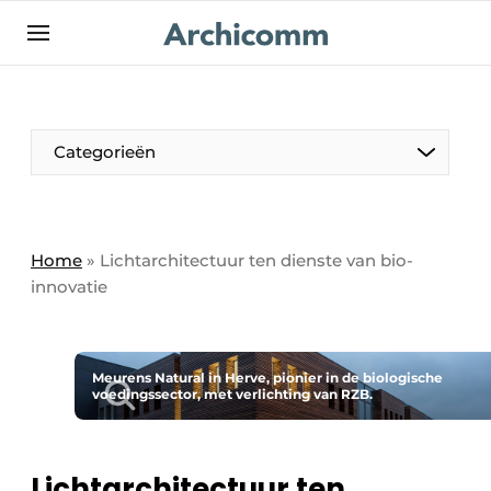
NL
be-FR
Categorieën
Home
»
Lichtarchitectuur ten dienste van bio-
innovatie
Meurens Natural in Herve, pionier in de biologische
voedingssector, met verlichting van RZB.
Lichtarchitectuur ten