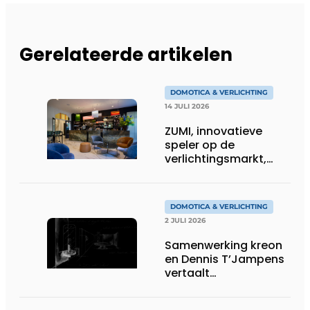
Gerelateerde artikelen
DOMOTICA & VERLICHTING
14 JULI 2026
ZUMI, innovatieve
speler op de
verlichtingsmarkt,
tekent voor maatwerk
DOMOTICA & VERLICHTING
2 JULI 2026
Samenwerking kreon
en Dennis T’Jampens
vertaalt
architecturale
principes naar