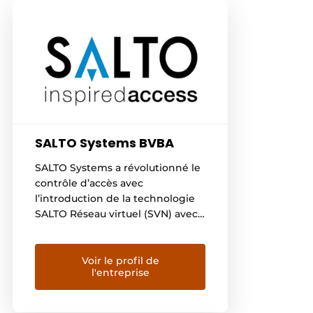
SALTO Systems BVBA
SALTO Systems a révolutionné le
contrôle d’accès avec
l’introduction de la technologie
SALTO Réseau virtuel (SVN) avec
données dans le badge et de la
première serrure intelligente
autonome sans fil, alimentée par
Voir le profil de
l'entreprise
pile, en 2001. Depuis près de 20
ans, SALTO est synonyme de
solutions innovantes (y compris