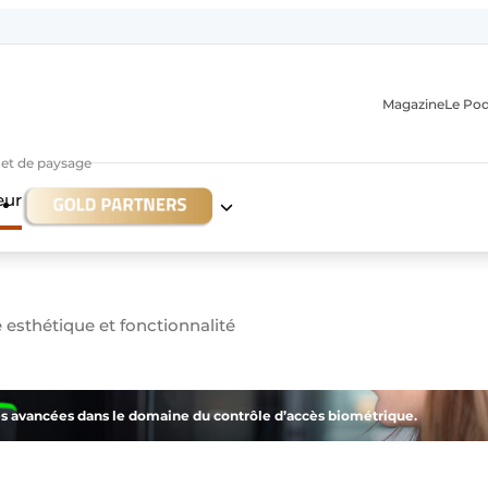
Magazine
Le Po
r et de paysage
eur
e esthétique et fonctionnalité
n
s avancées dans le domaine du contrôle d’accès biométrique.