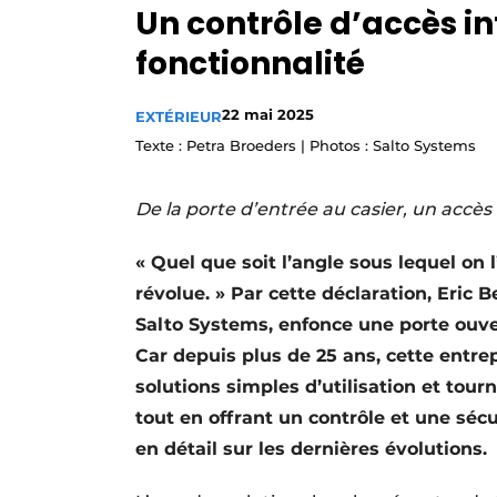
Un contrôle d’accès int
Privacy / Cookie statement
fonctionnalité
S’inscrire à l’événement
S’inscrire
22 mai 2025
EXTÉRIEUR
Termes et conditions
Texte : Petra Broeders | Photos : Salto Systems
Video’s
De la porte d’entrée au casier, un accès
« Quel que soit l’angle sous lequel on 
révolue. » Par cette déclaration, Eri
Salto Systems, enfonce une porte ouve
Car depuis plus de 25 ans, cette entre
solutions simples d’utilisation et tour
tout en offrant un contrôle et une sécu
en détail sur les dernières évolutions.