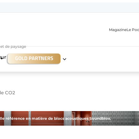
Magazine
Le Po
r et de paysage
eur
 le CO2
n
lle référence en matière de blocs acoustiques Soundblox.