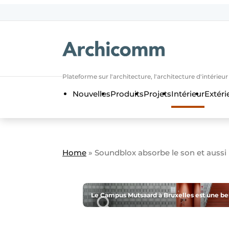
Aanmelden
Bedrijven
Contact
Plateforme sur l'architecture, l'architecture d'intérieu
Contact
Nouvelles
Produits
Projets
Intérieur
Extéri
Contact direct
Emploi
Enregistrer une offre d’emploi
Home
»
Soundblox absorbe le son et aussi
Entreprises
Merci de votre inscriptio
S’inscrire
Home
Meest gelezen
Le Campus Mutsaard à Bruxelles est une be
Newsletter
Podcasts