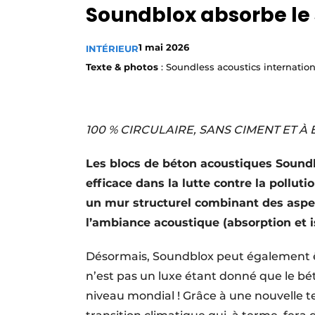
Soundblox absorbe le 
Privacy / Cookie statement
S’inscrire à l’événement
1 mai 2026
INTÉRIEUR
S’inscrire
Texte & photos
: Soundless acoustics internation
Termes et conditions
Video’s
100 % CIRCULAIRE, SANS CIMENT ET 
Les blocs de béton acoustiques Soundb
efficace dans la lutte contre la polluti
un mur structurel combinant des aspec
l’ambiance acoustique (absorption et is
Désormais, Soundblox peut également êtr
n’est pas un luxe étant donné que le bé
niveau mondial ! Grâce à une nouvelle 