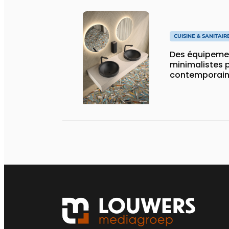
CUISINE & SANITAIR
Des équipemen
minimalistes p
contemporai