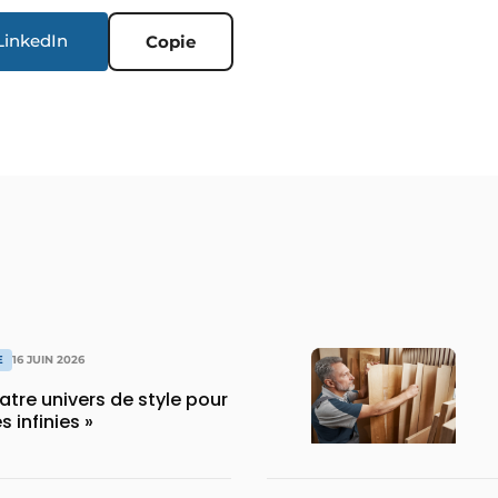
LinkedIn
Copie
E
16 JUIN 2026
uatre univers de style pour
s infinies »