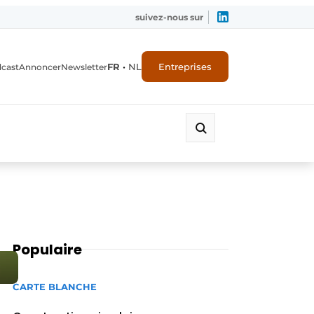
suivez-nous sur
FR
•
NL
Entreprises
dcast
Annoncer
Newsletter
Populaire
CARTE BLANCHE