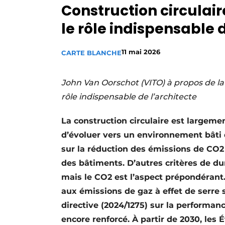
Construction circulaire
Privacy / Cookie statement
le rôle indispensable 
S’inscrire à l’événement
S’inscrire
11 mai 2026
CARTE BLANCHE
Termes et conditions
Video’s
John Van Oorschot (VITO) à propos de la c
rôle indispensable de l’architecte
La construction circulaire est largement
d’évoluer vers un environnement bâti d
sur la réduction des émissions de CO2 
des bâtiments. D’autres critères de du
mais le CO2 est l’aspect prépondérant. 
aux émissions de gaz à effet de serre s
directive (2024/1275) sur la performan
encore renforcé. À partir de 2030, les