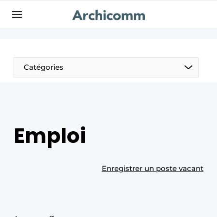
Aanmelden
Bedrijven
Contact
Catégories
Contact
Contact direct
Emploi
Emploi
Enregistrer une offre d’emploi
Entreprises
Merci de votre inscription
S’inscrire
Home
Enregistrer un poste vacant
Meest gelezen
Newsletter
Podcasts