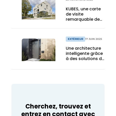
KUBES, une carte
de visite
remarquable de
l’université de
Gand sur le
campus de
Courtrai
EXTÉRIEUR
17 JUIN 2025
Une architecture
intelligente grâce
à des solutions de
façade
innovantes
Cherchez, trouvez et
entrez en contact avec