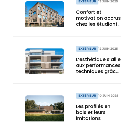
EXTÉRIEUR
13 JUIN 2025
Confort et
motivation accrus
chez les étudiants
grâce aux
grandes fenêtres
qui laissent entrer
la lumière
EXTÉRIEUR
12 JUIN 2025
naturelle
L’esthétique s’allie
aux performances
techniques grâce
à l’aluminium
EXTÉRIEUR
10 JUIN 2025
Les profilés en
bois et leurs
imitations