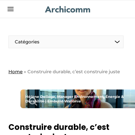
Aanmelden
Bedrijven
Contact
Catégories
Contact
Contact direct
Emploi
Home
»
Construire durable, c’est construire juste
Enregistrer une offre d’emploi
Entreprises
Merci de votre inscription
S’inscrire
Hélène Delloge, Manager Environnement, Énergie &
Home
Durabilité | Embuild Wallonie
Meest gelezen
Newsletter
Construire durable, c’est
Podcasts