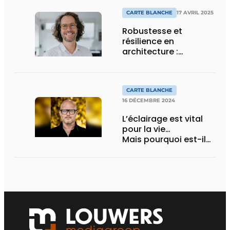
CARTE BLANCHE
17 AVRIL 2025
Robustesse et
résilience en
architecture :
concrétiser et
pérenniser un projet
CARTE BLANCHE
16 DÉCEMBRE 2024
L’éclairage est vital
pour la vie…
Mais pourquoi est-il
trop souvent négligé
en architecture ?