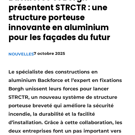
présentent STRCTR : une
Privacy / Cookie statement
structure porteuse
S’inscrire à l’événement
innovante en aluminium
S’inscrire
pour les façades du futur
Termes et conditions
Video’s
7 octobre 2025
NOUVELLES
Le spécialiste des constructions en
aluminium Backforce et l’expert en fixations
Borgh unissent leurs forces pour lancer
STRCTR, un nouveau système de structure
porteuse breveté qui améliore la sécurité
incendie, la durabilité et la facilité
d’installation. Grâce à cette collaboration, les
deux entreprises font un pas important vers