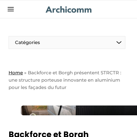
Aanmelden
Bedrijven
Contact
Catégories
Contact
Contact direct
Emploi
Home
»
Backforce et Borgh présentent STRCTR :
une structure porteuse innovante en aluminium
Enregistrer une offre d’emploi
pour les façades du futur
Entreprises
Merci de votre inscription
S’inscrire
Home
Meest gelezen
Newsletter
Backforce et Borgh
Podcasts