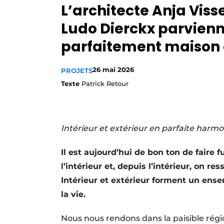
L’architecte Anja Viss
Privacy / Cookie statement
Ludo Dierckx parvienn
S’inscrire à l’événement
parfaitement maison e
S’inscrire
Termes et conditions
26 mai 2026
PROJETS
Video’s
Texte
Patrick Retour
Intérieur et extérieur en parfaite harmo
Il est aujourd’hui de bon ton de faire f
l’intérieur et, depuis l’intérieur, on r
Intérieur et extérieur forment un ens
la vie.
Nous nous rendons dans la paisible régi