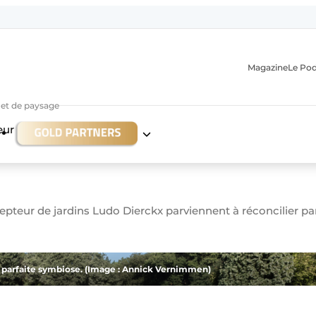
Magazine
Le Po
r et de paysage
eur
cepteur de jardins Ludo Dierckx parviennent à réconcilier p
n
parfaite symbiose. (Image : Annick Vernimmen)