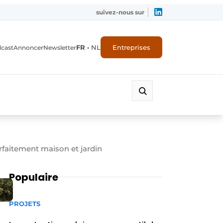
suivez-nous sur
FR
•
NL
Entreprises
dcast
Annoncer
Newsletter
arfaitement maison et jardin
Populaire
PROJETS