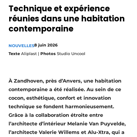
Technique et expérience
Privacy / Cookie statement
réunies dans une habitation
S’inscrire à l’événement
contemporaine
S’inscrire
Termes et conditions
8 juin 2026
NOUVELLES
Video’s
Texte
Aliplast |
Photos
Studio Uncool
À Zandhoven, près d’Anvers, une habitation
contemporaine a été réalisée. Au sein de ce
cocon, esthétique, confort et innovation
technique se fondent harmonieusement.
Grâce à la collaboration étroite entre
l’architecte d’intérieur Melanie Van Puyvelde,
l’architecte Valerie Willems et Alu-Xtra, qui a