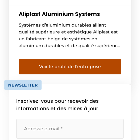
Aliplast Aluminium Systems
Systèmes d’aluminium durables alliant
qualité supérieure et esthétique Aliplast est
un fabricant belge de systèmes en
aluminium durables et de qualité supérieure
pour les portes, les fenêtres, les baies vitrées
coulissantes, les vérandas, le bardage et les
façades rideaux. Il existe également toute
Voir le profil de l'entreprise
une gamme pour les portes intérieures et les
murs intérieurs, baptisée IDA
NEWSLETTER
doors. Aliplast fait […]
Inscrivez-vous pour recevoir des
informations et des mises à jour.