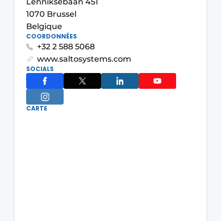
Lenniksebaan 451
Privacy / Cookie statement
1070 Brussel
Belgique
S’inscrire à l’événement
COORDONNÉES
S’inscrire
+32 2 588 5068
www.saltosystems.com
Termes et conditions
SOCIALS
Video’s
CARTE