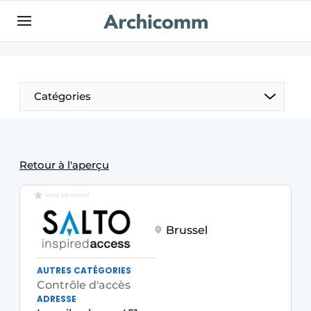
Aanmelden
Bedrijven
Contact
Catégories
Contact
Contact direct
Emploi
Retour à l'aperçu
Enregistrer une offre d’emploi
MISE EN AVANT
Entreprises
Merci de votre inscription
S’inscrire
Brussel
Home
Meest gelezen
AUTRES CATÉGORIES
Newsletter
Contrôle d'accès
ADRESSE
Podcasts