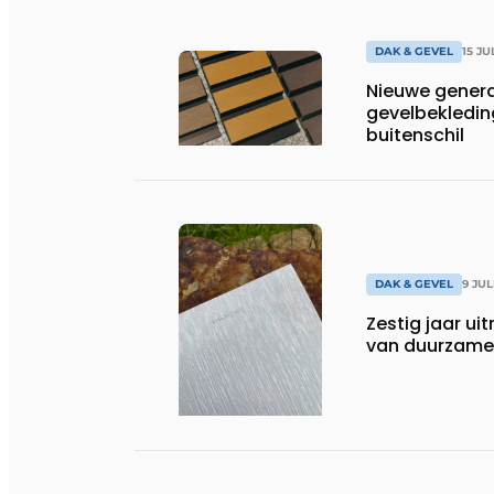
DAK & GEVEL
15 JU
Nieuwe gener
gevelbekledi
buitenschil
DAK & GEVEL
9 JUL
Zestig jaar u
van duurzame 