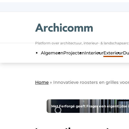
NL
be-FR
Platform over architectuur, interieur- & landschapsar
Algemeen
Projecten
Interieur
Exterieur
Du
Home
»
Innovatieve roosters en grilles voo
Met Ferforgé geeft Frager een eigentijdse 