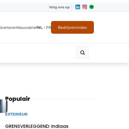
Volg ons op
NL
•
FR
Bedrijvenindex
dverteren
Nieuwsbrief
Populair
EXTERIEUR
GRENSVERLEGGEND: Indiaas