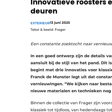
Innovatieve roosters e
deuren
13 juni 2025
EXTERIEUR
Tekst & beeld: Frager
Een constante zoektocht naar vernieu
In een goed ontwerp zijn de details v
aansluit bij de stijl van het pand. Dit
begint met drie innovaties voor kla
Franck de Munster legt uit dat const
vernieuwingen. “We kijken naar best
nieuwe materialen en technieken nog
Binnen de collectie van Frager zijn voor
klassiek tot tijdloos, van hedendaags 