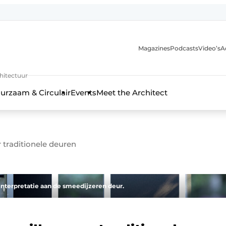
Magazines
Podcasts
Video’s
A
chitectuur
urzaam & Circulair
Events
Meet the Architect
r traditionele deuren
interpretatie aan de smeedijzeren deur.