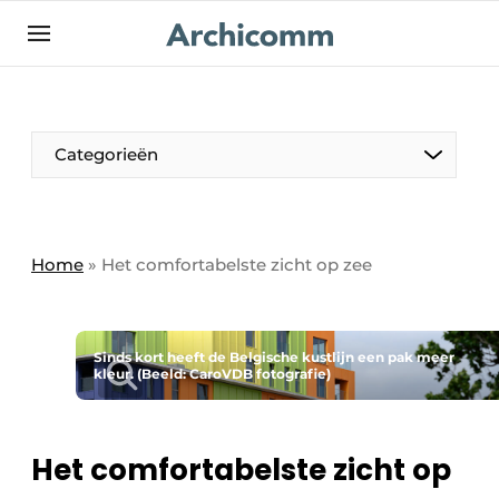
NL
be-FR
Categorieën
Home
»
Het comfortabelste zicht op zee
Sinds kort heeft de Belgische kustlijn een pak meer
kleur. (Beeld: CaroVDB fotografie)
Het comfortabelste zicht op