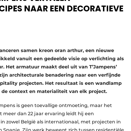
CIPES NAAR EEN DECORATIEVE
lanceren samen kreon oran arthur, een nieuwe
kkeld vanuit een gedeelde visie op verlichting als
ur. Het armatuur maakt deel uit van T’Jampens’
 zijn architecturale benadering naar een verfijnde
spitality projecten. Het resultaat is een wandlamp
e context en materialiteit van elk project.
pens is geen toevallige ontmoeting, maar het
t meer dan 22 jaar ervaring leidt hij een
in zowel België als internationaal, met projecten in
 Spanje. Zijn werk beweegt zich tussen residentiële,