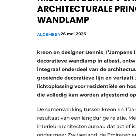
ARCHITECTURALE PRIN
WANDLAMP
26 mei 2026
ALGEMEEN
kreon en designer Dennis T’Jampens 
decoratieve wandlamp in albast, ontwi
integraal onderdeel van de architectu
groeiende decoratieve lijn en vertaalt
lichtoplossing voor residentiële en ho
die volledig kan worden afgestemd op d
De samenwerking tussen kreon en T’Jam
resultaat van een langdurige relatie. Me
interieurarchitectenbureau dat actief is 
onder meer Zwitserland, de Emiraten en