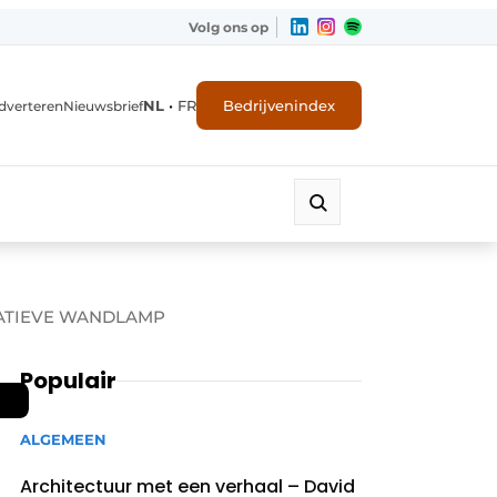
Volg ons op
NL
•
FR
Bedrijvenindex
dverteren
Nieuwsbrief
RATIEVE WANDLAMP
Populair
ALGEMEEN
Architectuur met een verhaal – David