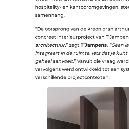
hospitality- en kantooromgevingen, stee
samenhang.
“De oorsprong van de kreon oran arthur
concreet interieurproject van T’Jampens
architectuur,
” zegt
T’Jampens
.
“Geen la
integreert in de ruimte. Iets dat je kun
geheel aanvoelt
.” Vanuit die vraag wer
vervolgens werd ontwikkeld tot een s
verschillende projectcontexten.