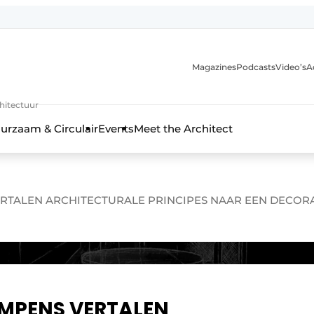
Magazines
Podcasts
Video’s
A
chitectuur
urzaam & Circulair
Events
Meet the Architect
ERTALEN ARCHITECTURALE PRINCIPES NAAR EEN DECO
AMPENS VERTALEN