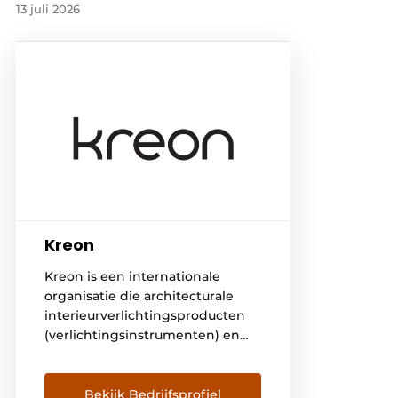
13 juli 2026
Kreon
Kreon is een internationale
organisatie die architecturale
interieurverlichtingsproducten
(verlichtingsinstrumenten) en
complete metalen
plafondsystemen produceert. Ze
creëren contextueel passende
Bekijk Bedrijfsprofiel