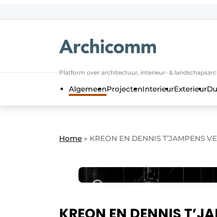
NL
be-FR
Platform over architectuur, interieur- & landschapsar
Algemeen
Projecten
Interieur
Exterieur
Du
Home
»
KREON EN DENNIS T’JAMPENS V
KREON EN DENNIS T’J