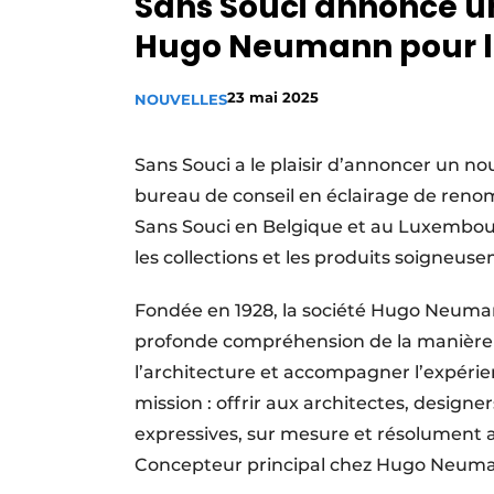
Sans Souci annonce un
Privacy / Cookie statement
Hugo Neumann pour l
S’inscrire à l’événement
23 mai 2025
S’inscrire
NOUVELLES
Termes et conditions
Sans Souci a le plaisir d’annoncer un 
Video’s
bureau de conseil en éclairage de ren
Sans Souci en Belgique et au Luxembour
les collections et les produits soigneus
Fondée en 1928, la société Hugo Neuman
profonde compréhension de la manière do
l’architecture et accompagner l’expérie
mission : offrir aux architectes, designe
expressives, sur mesure et résolument a
Concepteur principal chez Hugo Neum