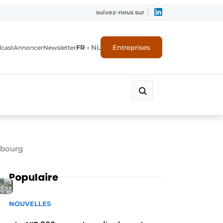
suivez-nous sur
FR
•
NL
Entreprises
dcast
Annoncer
Newsletter
embourg
Populaire
NOUVELLES