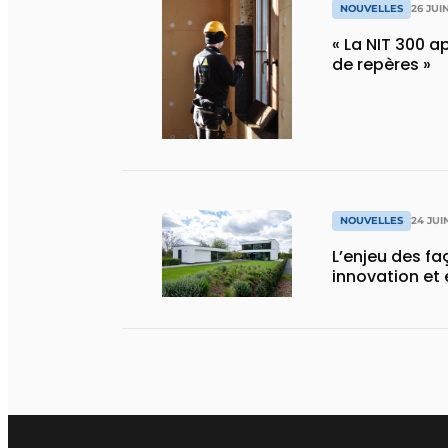
NOUVELLES
26 JUI
« La NIT 300 
de repères »
NOUVELLES
24 JUI
L’enjeu des f
innovation et 