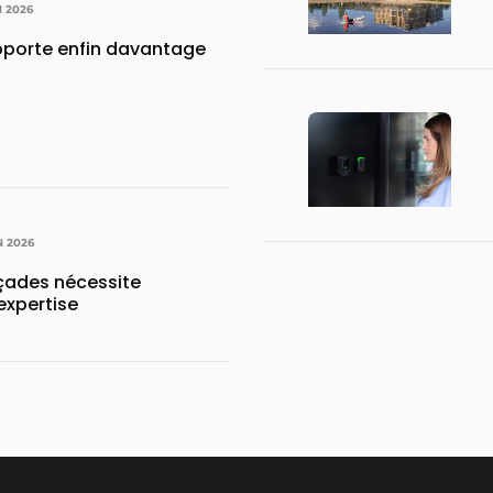
N 2026
apporte enfin davantage
N 2026
açades nécessite
expertise