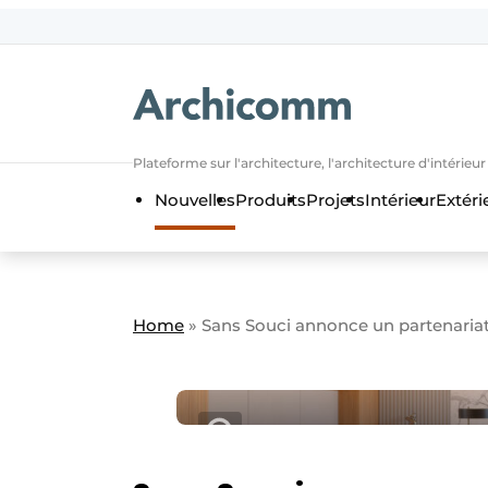
Aanmelden
Bedrijven
Contact
Plateforme sur l'architecture, l'architecture d'intérieu
Contact
Nouvelles
Produits
Projets
Intérieur
Extéri
Contact direct
Emploi
Enregistrer une offre d’emploi
Home
»
Sans Souci annonce un partenaria
Entreprises
Merci de votre inscriptio
S’inscrire
Home
Meest gelezen
Newsletter
Podcasts