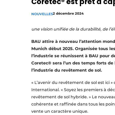
Coretec® est prêt à ca
Privacy / Cookie statement
2 décembre 2024
NOUVELLES
S’inscrire à l’événement
S’inscrire
une vision unifiée de la durabilité, de l
Termes et conditions
Video’s
BAU attire à nouveau l’attention mond
Munich début 2025. Organisée tous les 
l’industrie se réunissent à BAU pour d
Coretec® sera l’un des temps forts de 
l’industrie du revêtement de sol.
« L’avenir du revêtement de sol est ici 
International. « Soyez les premiers à d
revêtement de sol hybride. » Le nouvea
cohérente et raffinée dans tous les poi
vente un caractère unique.