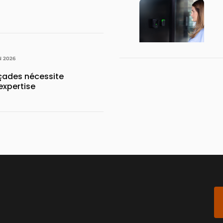
N 2026
açades nécessite
expertise