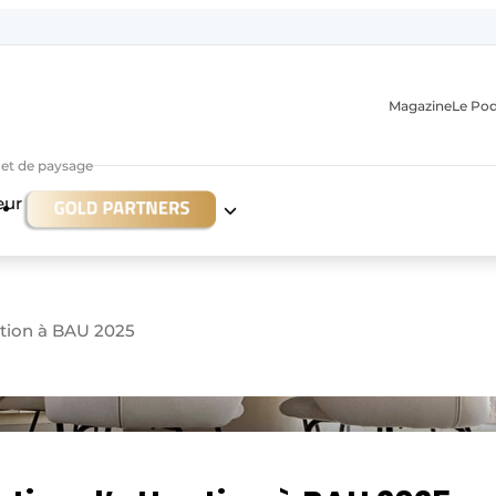
Magazine
Le Po
r et de paysage
eur
ention à BAU 2025
n