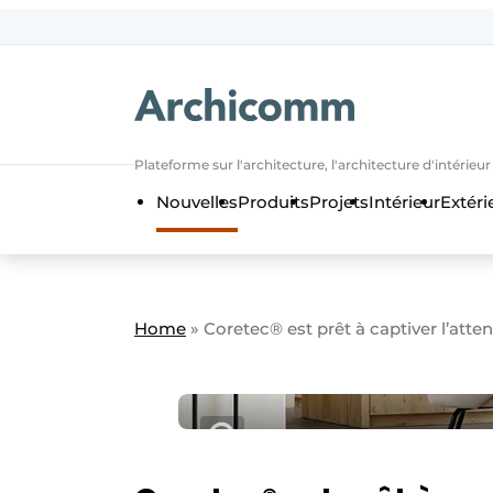
Aanmelden
Bedrijven
Contact
Plateforme sur l'architecture, l'architecture d'intérieu
Contact
Nouvelles
Produits
Projets
Intérieur
Extéri
Contact direct
Emploi
Enregistrer une offre d’emploi
Home
»
Coretec® est prêt à captiver l’att
Entreprises
Merci de votre inscriptio
S’inscrire
Home
Meest gelezen
Newsletter
Podcasts