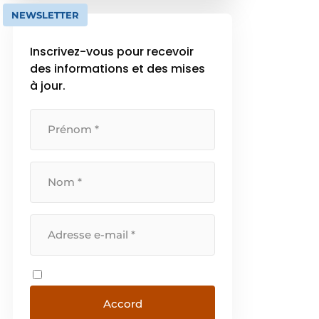
exceptionnel. La gamme
NEWSLETTER
étendue comprend aujourd’hui
plus de 230 décors, […]
Inscrivez-vous pour recevoir
des informations et des mises
à jour.
Accord