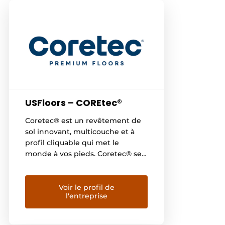
USFloors – COREtec®
Coretec® est un revêtement de
sol innovant, multicouche et à
profil cliquable qui met le
monde à vos pieds. Coretec® se
distingue sur le marché par son
large choix de décors
authentiques et naturels, sa
Voir le profil de
l'entreprise
composition unique d’âmes
spéciales, ses propriétés
remarquables et son confort