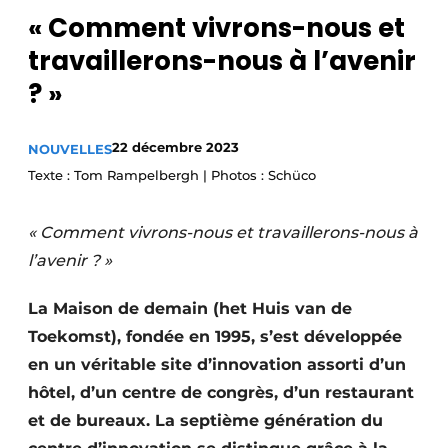
« Comment vivrons-nous et
Privacy / Cookie statement
travaillerons-nous à l’avenir
S’inscrire à l’événement
? »
S’inscrire
Termes et conditions
22 décembre 2023
NOUVELLES
Video’s
Texte : Tom Rampelbergh | Photos : Schüco
« Comment vivrons-nous et travaillerons-nous à
l’avenir ? »
La Maison de demain (het Huis van de
Toekomst), fondée en 1995, s’est développée
en un véritable site d’innovation assorti d’un
hôtel, d’un centre de congrès, d’un restaurant
et de bureaux. La septième génération du