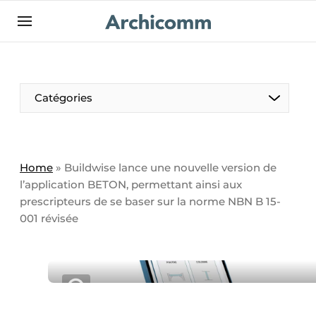
Aanmelden
Bedrijven
Contact
Catégories
Contact
Contact direct
Emploi
Home
»
Buildwise lance une nouvelle version de
l’application BETON, permettant ainsi aux
Enregistrer une offre d’emploi
prescripteurs de se baser sur la norme NBN B 15-
Entreprises
Merci de votre inscription
S’inscrire
001 révisée
Home
Meest gelezen
Newsletter
Podcasts