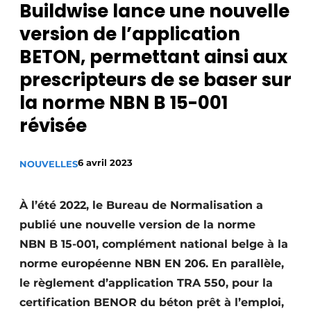
Buildwise lance une nouvelle
Privacy / Cookie statement
version de l’application
S’inscrire à l’événement
BETON, permettant ainsi aux
S’inscrire
prescripteurs de se baser sur
Termes et conditions
la norme NBN B 15-001
Video’s
révisée
6 avril 2023
NOUVELLES
À l’été 2022, le Bureau de Normalisation a
publié une nouvelle version de la norme
NBN B 15-001, complément national belge à la
norme européenne NBN EN 206. En parallèle,
le règlement d’application TRA 550, pour la
certification BENOR du béton prêt à l’emploi,