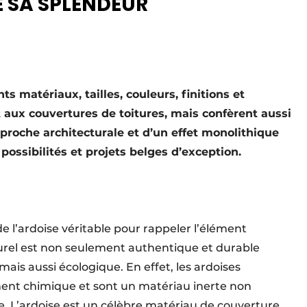
E SA SPLENDEUR
ts matériaux, tailles, couleurs, finitions et
 aux couvertures de toitures, mais confèrent aussi
pproche architecturale et d’un effet monolithique
possibilités et projets belges d’exception.
’ardoise véritable pour rappeler l’élément
turel est non seulement authentique et durable
ais aussi écologique. En effet, les ardoises
ment chimique et sont un matériau inerte non
vie. L’ardoise est un célèbre matériau de couverture