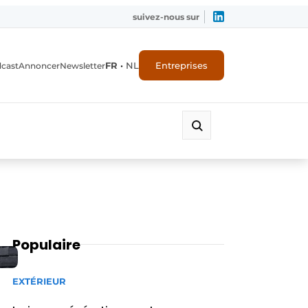
suivez-nous sur
FR
•
NL
Entreprises
dcast
Annoncer
Newsletter
Populaire
EXTÉRIEUR