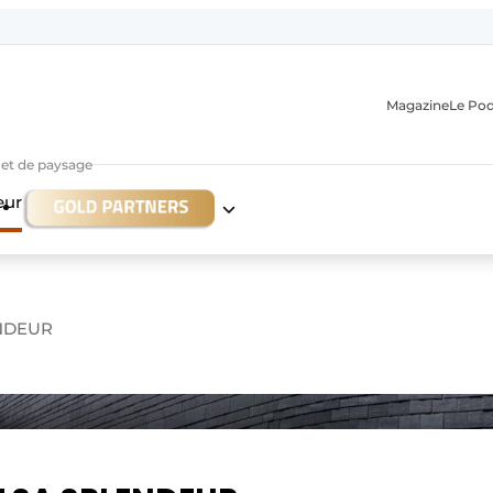
Magazine
Le Po
r et de paysage
eur
ENDEUR
n