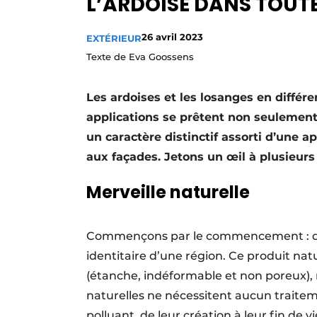
L’ARDOISE DANS TOUT
Privacy / Cookie statement
26 avril 2023
EXTÉRIEUR
S’inscrire à l’événement
Texte de Eva Goossens
S’inscrire
Termes et conditions
Les ardoises et les losanges en différen
Video’s
applications se prêtent non seulement
un caractère distinctif assorti d’une a
aux façades. Jetons un œil à plusieurs 
Merveille naturelle
Commençons par le commencement : de l
identitaire d’une région. Ce produit na
(étanche, indéformable et non poreux), m
naturelles ne nécessitent aucun traite
polluant, de leur création à leur fin de 