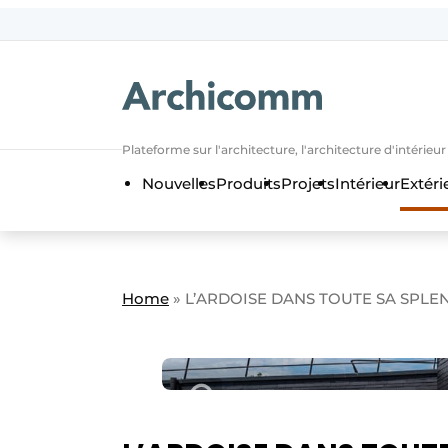
Aanmelden
Bedrijven
Contact
Plateforme sur l'architecture, l'architecture d'intérieu
Contact
Nouvelles
Produits
Projets
Intérieur
Extéri
Contact direct
Emploi
Enregistrer une offre d’emploi
Home
»
L’ARDOISE DANS TOUTE SA SPL
Entreprises
Merci de votre inscriptio
S’inscrire
Home
Meest gelezen
Newsletter
Podcasts