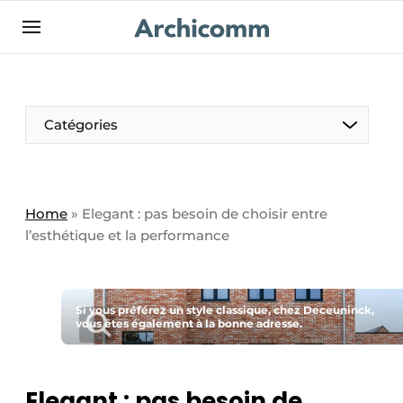
Aanmelden
Bedrijven
Contact
Catégories
Contact
Contact direct
Emploi
Home
»
Elegant : pas besoin de choisir entre
l’esthétique et la performance
Enregistrer une offre d’emploi
Entreprises
Merci de votre inscription
S’inscrire
Home
Si vous préférez un style classique, chez Deceuninck,
vous êtes également à la bonne adresse.
Meest gelezen
Newsletter
Podcasts
Elegant : pas besoin de