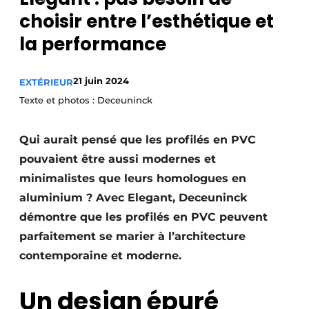
choisir entre l’esthétique et
Privacy / Cookie statement
la performance
S’inscrire à l’événement
S’inscrire
21 juin 2024
EXTÉRIEUR
Termes et conditions
Texte et photos : Deceuninck
Video’s
Qui aurait pensé que les profilés en PVC
pouvaient être aussi modernes et
minimalistes que leurs ­homologues en
aluminium ? Avec Elegant, Deceuninck
démontre que les profilés en PVC peuvent
parfaitement se marier à l’architecture
contemporaine et moderne.
Un design épuré