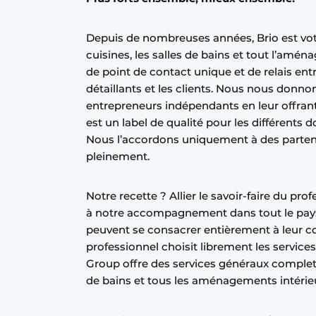
Privacy / Cookie statement
Depuis de nombreuses années, Brio est vot
S’inscrire à l’événement
cuisines, les salles de bains et tout l’amén
S’inscrire
de point de contact unique et de relais entre
Termes et conditions
détaillants et les clients. Nous nous donno
entrepreneurs indépendants en leur offrant
Video’s
est un label de qualité pour les différents
Nous l’accordons uniquement à des parte
pleinement.
Notre recette ? Allier le savoir-faire du pro
à notre accompagnement dans tout le pays,
peuvent se consacrer entièrement à leur c
professionnel choisit librement les services
Group offre des services généraux complets 
de bains et tous les aménagements intérie