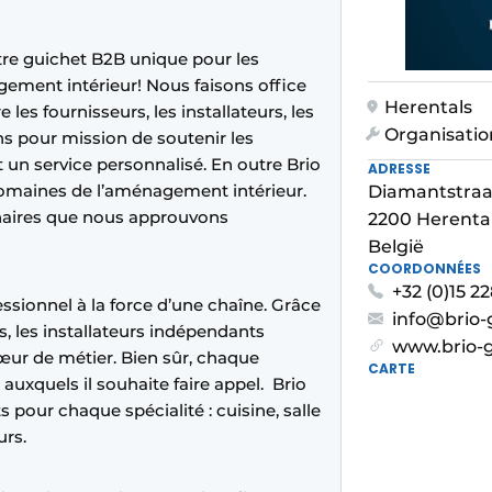
re guichet B2B unique pour les
agement intérieur! Nous faisons office
Herentals
 les fournisseurs, les installateurs, les
Organisatio
ns pour mission de soutenir les
 un service personnalisé. En outre Brio
ADRESSE
 domaines de l’aménagement intérieur.
Diamantstraa
naires que nous approuvons
2200 Herenta
België
COORDONNÉES
+32 (0)15 2
fessionnel à la force d’une chaîne. Grâce
info@brio-
 les installateurs indépendants
www.brio-g
œur de métier. Bien sûr, chaque
CARTE
 auxquels il souhaite faire appel. Brio
pour chaque spécialité : cuisine, salle
urs.