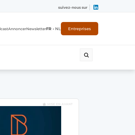
suivez-nous sur
FR
•
NL
Entreprises
dcast
Annoncer
Newsletter
MISE EN AVANT