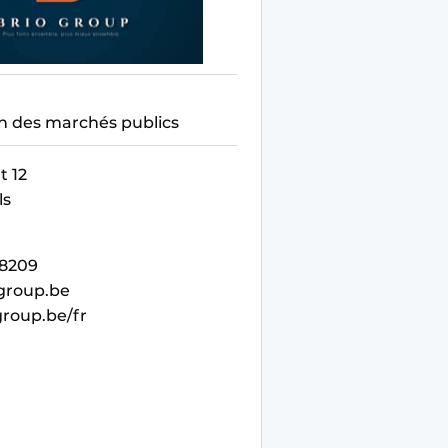
n des marchés publics
t 12
ls
28209
group.be
roup.be/fr