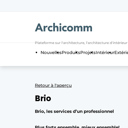
Aanmelden
Bedrijven
Contact
Plateforme sur l'architecture, l'architecture d'intérieu
Contact
Nouvelles
Produits
Projets
Intérieur
Extéri
Contact direct
Emploi
Enregistrer une offre d’emploi
Retour à l'aperçu
Entreprises
Merci de votre inscriptio
S’inscrire
Brio
Home
Meest gelezen
Brio, les services d’un professionnel
Newsletter
Podcasts
Plus forts ensemble, mieux ensemble!