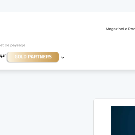
Magazine
Le Po
r et de paysage
eur
n