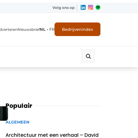
Volg ons op
NL
•
FR
Bedrijvenindex
dverteren
Nieuwsbrief
Populair
ALGEMEEN
Architectuur met een verhaal – David