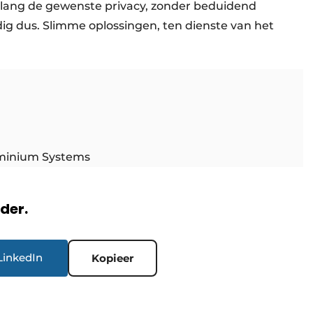
elang de gewenste privacy, zonder beduidend
odig dus. Slimme oplossingen, ten dienste van het
.
uminium Systems
rder.
LinkedIn
Kopieer