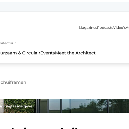
Magazines
Podcasts
Video’s
A
chitectuur
urzaam & Circulair
Events
Meet the Architect
schuiframen
ig beglaasde gevel.