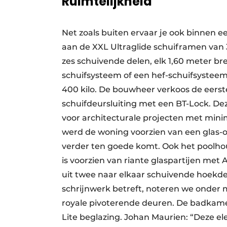
Ruimtelijkheid
Net zoals buiten ervaar je ook binnen ee
aan de XXL Ultraglide schuiframen van 3
zes schuivende delen, elk 1,60 meter bre
schuifsysteem of een hef-schuifsysteem 
400 kilo. De bouwheer verkoos de eerste
schuifdeursluiting met een BT-Lock. Deze
voor architecturale projecten met minim
werd de woning voorzien van een glas-o
verder ten goede komt. Ook het poolhous
is voorzien van riante glaspartijen met 
uit twee naar elkaar schuivende hoekdel
schrijnwerk betreft, noteren we onder 
royale pivoterende deuren. De badkame
Lite beglazing. Johan Maurien: “Deze e