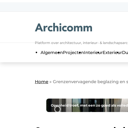
NL
be-FR
Platform over architectuur, interieur- & landschapsar
Algemeen
Projecten
Interieur
Exterieur
Du
Home
»
Grenzenvervagende beglazing en 
Openheid troef, met een zo goed als volled