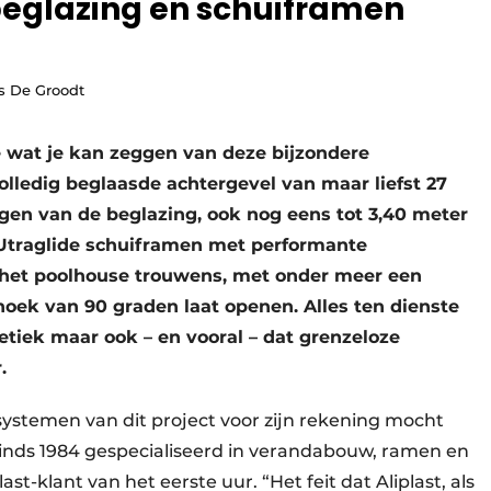
eglazing en schuiframen
s De Groodt
e wat je kan zeggen van deze bijzondere
lledig beglaasde achtergevel van maar liefst 27
gen van de beglazing, ook nog eens tot 3,40 meter
 Utraglide schuiframen met performante
 het poolhouse trouwens, met onder meer een
hoek van 90 graden laat openen. Alles ten dienste
tiek maar ook – en vooral – dat grenzeloze
.
systemen van dit project voor zijn rekening mocht
 sinds 1984 gespecialiseerd in verandabouw, ramen en
ast-klant van het eerste uur. “Het feit dat Aliplast, als