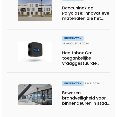
Deceuninck op
Polyclose: innovatieve
materialen die het
verschil maken
PRODUCTEN
23 AUGUSTUS 2024
Healthbox Go:
toegankelijke
vraaggestuurde
ventilatie voor
renovatie
PRODUCTEN
17 MEI 2024
Bewezen
brandveiligheid voor
binnendeuren in staal
met forster fuego
light op