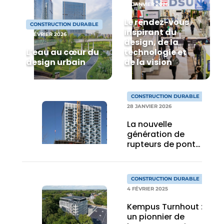
30 JANVIER 2026
Privacy / Cookie statement
Le rendez-vous
CONSTRUCTION DURABLE
S’inscrire à l’événement
inspirant du
2 FÉVRIER 2026
design, de la
S’inscrire
L’eau au cœur du
technologie et
design urbain
de la vision
Termes et conditions
Video’s
CONSTRUCTION DURABLE
28 JANVIER 2026
La nouvelle
génération de
rupteurs de ponts
thermiques
CONSTRUCTION DURABLE
4 FÉVRIER 2025
Kempus Turnhout :
un pionnier de