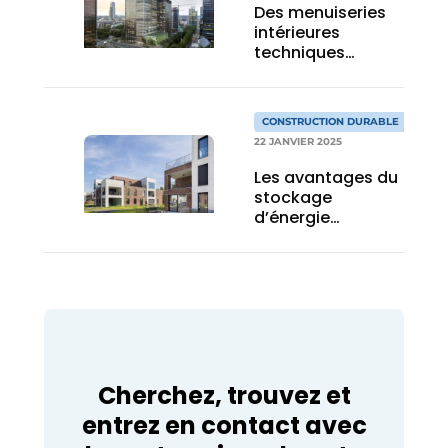
Des menuiseries
intérieures
techniques
certifiées C2C
pour ZIN
CONSTRUCTION DURABLE
22 JANVIER 2025
Les avantages du
stockage
d’énergie
thermique en
fosse et des
pompes à chaleur
individuelles réunis
dans un même
projet
Cherchez, trouvez et
entrez en contact avec