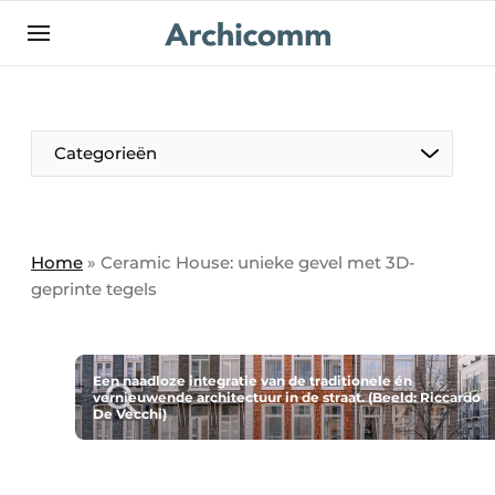
NL
be-FR
Categorieën
Home
»
Ceramic House: unieke gevel met 3D-
geprinte tegels
Een naadloze integratie van de traditionele én
vernieuwende architectuur in de straat. (Beeld: Riccardo
De Vecchi)