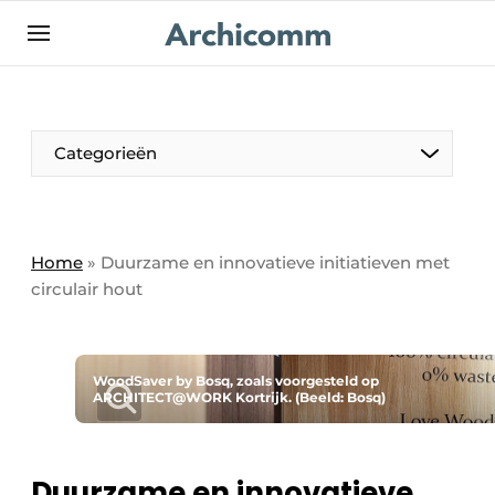
NL
be-FR
Categorieën
Home
»
Duurzame en innovatieve initiatieven met
circulair hout
WoodSaver by Bosq, zoals voorgesteld op
ARCHITECT@WORK Kortrijk. (Beeld: Bosq)
Duurzame en innovatieve