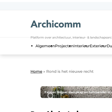
NL
be-FR
Platform over architectuur, interieur- & landschapsar
Algemeen
Projecten
Interieur
Exterieur
Du
Home
»
Rond is het nieuwe recht
Falmec Vogue: dampkap en lichtpendel in éé