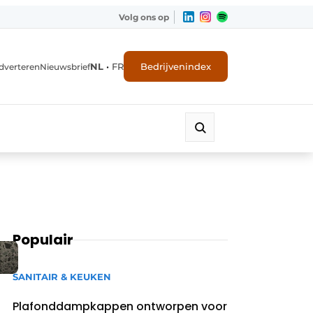
Volg ons op
NL
•
FR
Bedrijvenindex
dverteren
Nieuwsbrief
Populair
SANITAIR & KEUKEN
Plafonddampkappen ontworpen voor