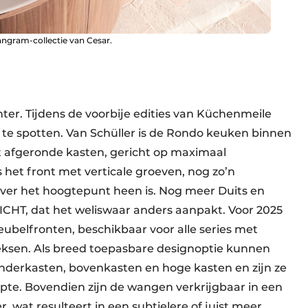
ngram-collectie van Cesar.
hter. Tijdens de voorbije edities van Küchenmeile
 te spotten. Van Schüller is de Rondo keuken binnen
 afgeronde kasten, gericht op maximaal
 het front met verticale groeven, nog zo’n
 over het hoogtepunt heen is. Nog meer Duits en
CHT, dat het weliswaar anders aanpakt. Voor 2025
belfronten, beschikbaar voor alle series met
eksen. Als breed toepasbare designoptie kunnen
derkasten, bovenkasten en hoge kasten en zijn ze
iepte. Bovendien zijn de wangen verkrijgbaar in een
er, wat resulteert in een subtielere of juist meer