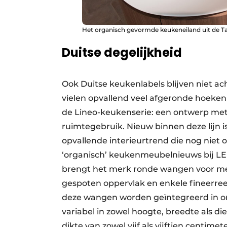
Het organisch gevormde keukeneiland uit de Ta
Duitse degelijkheid
Ook Duitse keukenlabels blijven niet ac
vielen opvallend veel afgeronde hoeken
de Lineo-keukenserie: een ontwerp met
ruimtegebruik. Nieuw binnen deze lijn is
opvallende interieurtrend die nog niet
‘organisch’ keukenmeubelnieuws bij LEI
brengt het merk ronde wangen voor meu
gespoten oppervlak en enkele fineerre
deze wangen worden geïntegreerd in on
variabel in zowel hoogte, breedte als d
dikte van zowel vijf als vijftien centimet