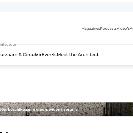
Magazines
Podcasts
Video’s
A
chitectuur
urzaam & Circulair
Events
Meet the Architect
n, beschikbaar in groen, wit en ijzergrijs.