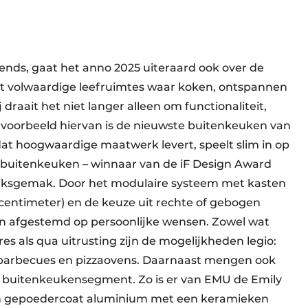
ds, gaat het anno 2025 uiteraard ook over de
t volwaardige leefruimtes waar koken, ontspannen
raait het niet langer alleen om functionaliteit,
 voorbeeld hiervan is de nieuwste buitenkeuken van
at hoogwaardige maatwerk levert, speelt slim in op
buitenkeuken – winnaar van de iF Design Award
uiksgemak. Door het modulaire systeem met kasten
0 centimeter) en de keuze uit rechte of gebogen
n afgestemd op persoonlijke wensen. Zowel wat
res als qua uitrusting zijn de mogelijkheden legio:
e barbecues en pizzaovens. Daarnaast mengen ook
 buitenkeukensegment. Zo is er van EMU de Emily
in gepoedercoat aluminium met een keramieken