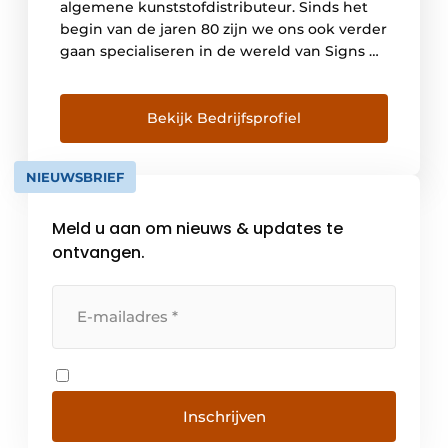
algemene kunststofdistributeur. Sinds het
begin van de jaren 80 zijn we ons ook verder
gaan specialiseren in de wereld van Signs &
Graphics. Hiermee richten we ons tot alle
professionals die afgewerkte visuele
communicatieproducten produceren en hun
Bekijk Bedrijfsprofiel
onderaannemers. Onze afdeling Signs &
Graphics vormt de schakel tussen […]
NIEUWSBRIEF
Meld u aan om nieuws & updates te
ontvangen.
Inschrijven