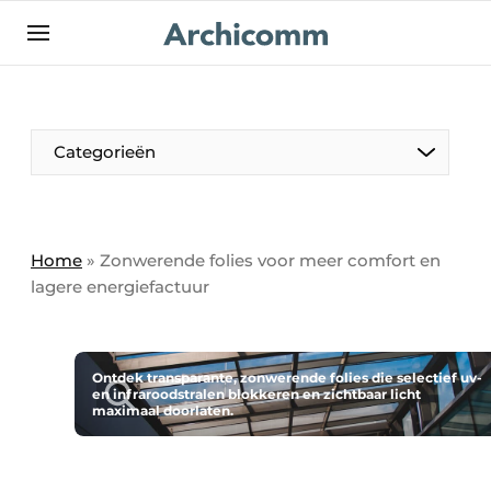
NL
be-FR
Categorieën
Home
»
Zonwerende folies voor meer comfort en
lagere energiefactuur
Ontdek transparante, zonwerende folies die selectief uv-
en infraroodstralen blokkeren en zichtbaar licht
maximaal doorlaten.