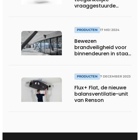
vraaggestuurde
ventilatie voor
renovatie
PRODUCTEN
17 MEI 2024
Bewezen
brandveiligheid voor
binnendeuren in staal
met forster fuego
light op
Architect@Work
PRODUCTEN
7 DECEMBER 2023
Brussel
Flux+ Flat, de nieuwe
balansventilatie-unit
van Renson