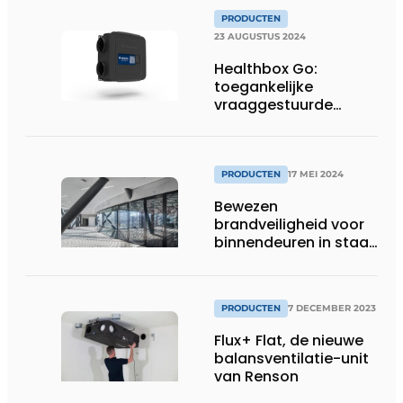
PRODUCTEN
23 AUGUSTUS 2024
Healthbox Go:
toegankelijke
vraaggestuurde
ventilatie voor
renovatie
PRODUCTEN
17 MEI 2024
Bewezen
brandveiligheid voor
binnendeuren in staal
met forster fuego
light op
Architect@Work
PRODUCTEN
7 DECEMBER 2023
Brussel
Flux+ Flat, de nieuwe
balansventilatie-unit
van Renson