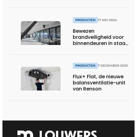
ventilatie voor
renovatie
PRODUCTEN
17 MEI 2024
Bewezen
brandveiligheid voor
binnendeuren in staal
met forster fuego
light op
Architect@Work
PRODUCTEN
7 DECEMBER 2023
Brussel
Flux+ Flat, de nieuwe
balansventilatie-unit
van Renson