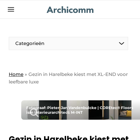
NL
be-FR
Categorieën
Home
»
Gezin in Harelbeke kiest met XL-END voor
leefbare luxe
Fotograaf: Pieter-Jan Vandenbulcke | COREtec® Floors
ism interieurarchitect: M-INT
Gezin in Harelbeke kiest met