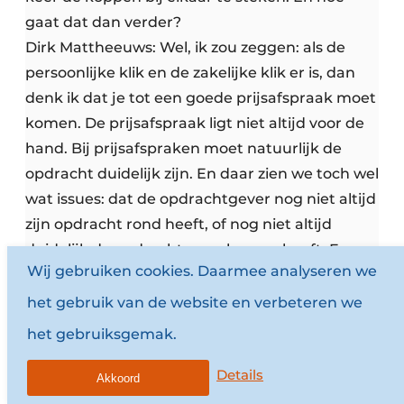
gaat dat dan verder?
Dirk Mattheeuws: Wel, ik zou zeggen: als de
persoonlijke klik en de zakelijke klik er is, dan
denk ik dat je tot een goede prijsafspraak moet
komen. De prijsafspraak ligt niet altijd voor de
hand. Bij prijsafspraken moet natuurlijk de
opdracht duidelijk zijn. En daar zien we toch wel
wat issues: dat de opdrachtgever nog niet altijd
zijn opdracht rond heeft, of nog niet altijd
duidelijk de opdracht omschreven heeft. En
Wij gebruiken cookies. Daarmee analyseren we
dan is het niet zo voor de hand liggend om
meteen een offerte te kunnen maken.
het gebruik van de website en verbeteren we
het gebruiksgemak.
[17:33]
Testopdracht en haalbaarheidsstudie
Patrick Retour: Is het een goed idee om een
Details
Akkoord
architect, of twee architecten, een soort van