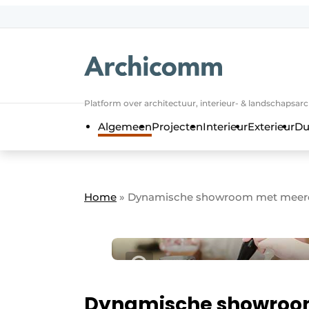
NL
be-FR
Platform over architectuur, interieur- & landschapsar
Algemeen
Projecten
Interieur
Exterieur
Du
Home
»
Dynamische showroom met meerde
Dynamische showroo