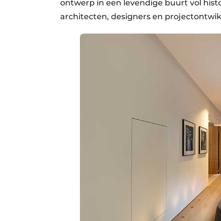
ontwerp in een levendige buurt vol histo
architecten, designers en projectontwi