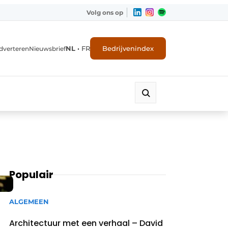
Volg ons op
NL
•
FR
Bedrijvenindex
dverteren
Nieuwsbrief
Populair
ALGEMEEN
Architectuur met een verhaal – David