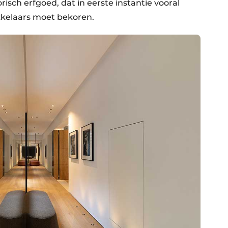
risch erfgoed, dat in eerste instantie vooral
kkelaars moet bekoren.