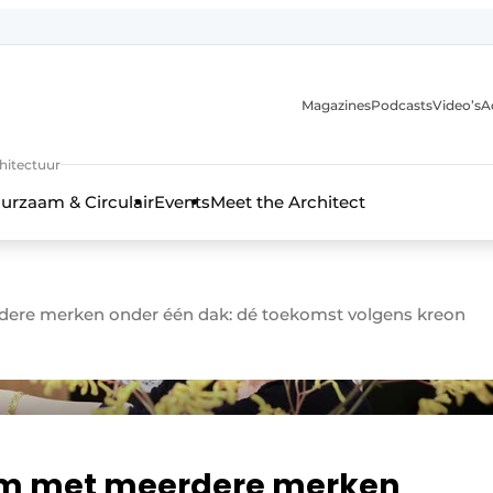
Magazines
Podcasts
Video’s
A
chitectuur
urzaam & Circulair
Events
Meet the Architect
re merken onder één dak: dé toekomst volgens kreon
m met meerdere merken