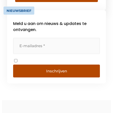
beschermen voor de mens. De ACO
WaterCycle – slimme oplossingen die water
NIEUWSBRIEF
opvangen, reinigen, vasthouden […]
Meld u aan om nieuws & updates te
ontvangen.
Inschrijven