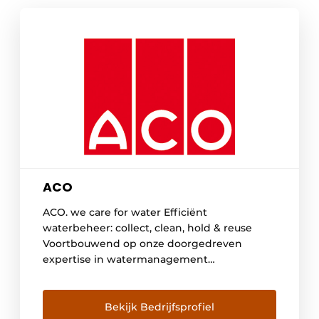
ACO
ACO. we care for water Efficiënt
waterbeheer: collect, clean, hold & reuse
Voortbouwend op onze doorgedreven
expertise in watermanagement
beschermen wij al ruim 75 jaar mensen
tegen water. Toch voelen wij het steeds
meer als onze taak om ook water te
Bekijk Bedrijfsprofiel