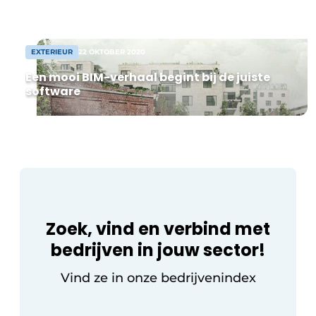
van projecten zoals De Wasserij in Gent,
Residentie Bagardi in Mechelen, de
Meurop-site […]
EXTERIEUR
22 OKTOBER 2020
Een mooi BIM-verhaal begint bij de juiste
software
Zoek, vind en verbind met
bedrijven in jouw sector!
Vind ze in onze bedrijvenindex