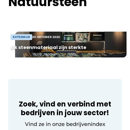
Natuursteen
van projecten zoals De Wasserij in Gent,
Residentie Bagardi in Mechelen, de
Meurop-site […]
EXTERIEUR
20 OKTOBER 2020
Elk steenmateriaal zijn sterkte
Zoek, vind en verbind met
bedrijven in jouw sector!
Vind ze in onze bedrijvenindex