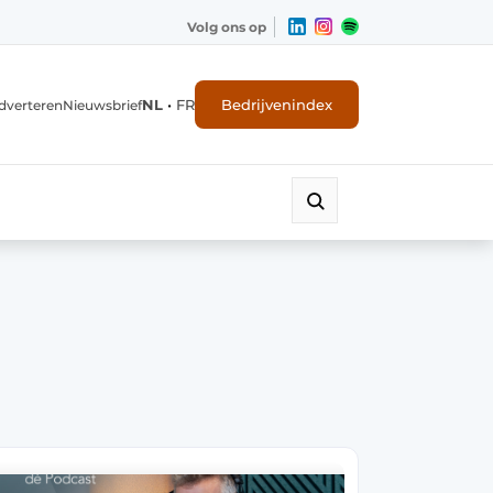
Volg ons op
NL
•
FR
Bedrijvenindex
dverteren
Nieuwsbrief