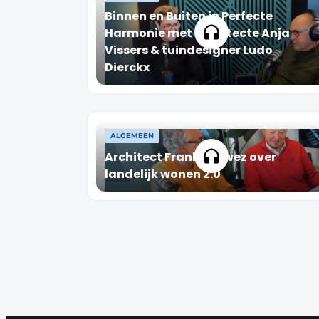
Binnen en Buiten in Perfecte
Harmonie met architecte Anja
Vissers & tuindesigner Ludo
Dierckx
ALGEMEEN
Architect Frank Gruwez over
landelijk wonen 2.0