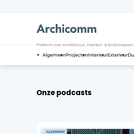
NL
be-FR
Platform over architectuur, interieur- & landschapsar
Algemeen
Projecten
Interieur
Exterieur
Du
Onze podcasts
ALGEMEEN