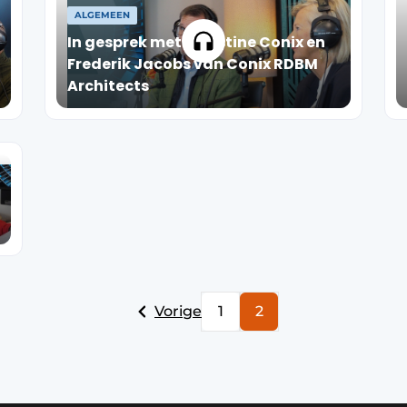
ALGEMEEN
In gesprek met Christine Conix en
Frederik Jacobs van Conix RDBM
Architects
Vorige
1
2