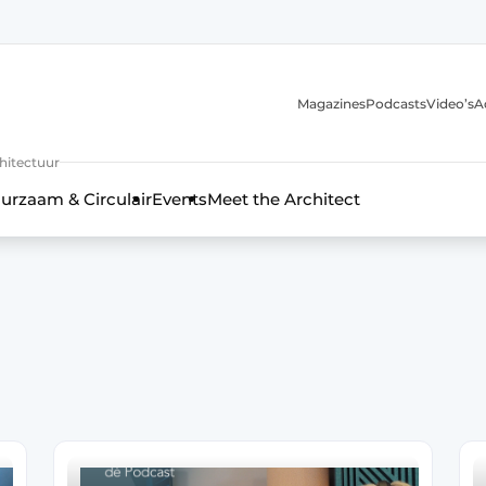
Magazines
Podcasts
Video’s
A
chitectuur
urzaam & Circulair
Events
Meet the Architect