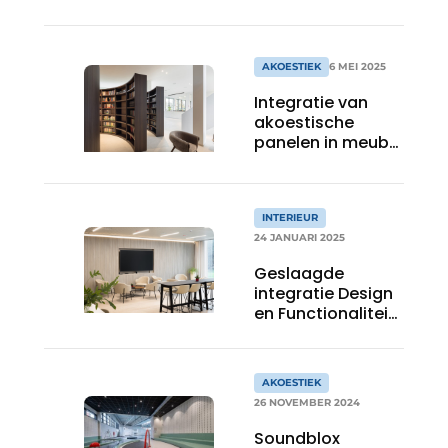
AKOESTIEK
6 MEI 2025
Integratie van
akoestische
panelen in meubel
en wand
INTERIEUR
24 JANUARI 2025
Geslaagde
integratie Design
en Functionaliteit
in de nieuwe
kantoren Eubelius
Kortrijk met
AKOESTIEK
akoestische
26 NOVEMBER 2024
integratie panelen
in meubel en
Soundblox