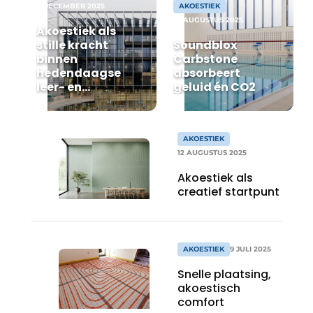
5 DECEMBER 2025
AKOESTIEK
18 AUGUSTUS 2025
Akoestiek als
stille kracht
Soundblox
binnen
Carbstone
hedendaagse
absorbeert
leer- en
geluid én CO2
werkomgevingen
AKOESTIEK
12 AUGUSTUS 2025
Akoestiek als
creatief startpunt
AKOESTIEK
9 JULI 2025
Snelle plaatsing,
akoestisch
comfort