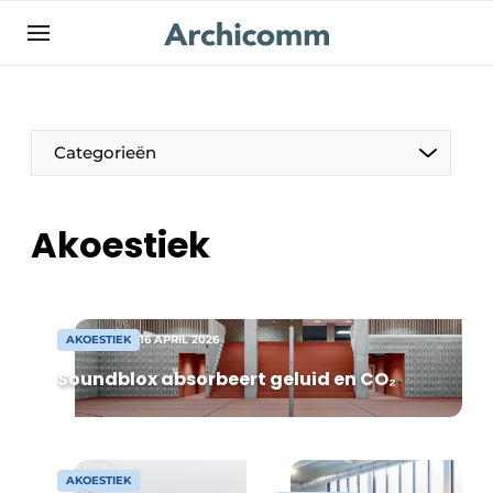
NL
be-FR
Categorieën
Akoestiek
AKOESTIEK
16 APRIL 2026
Soundblox absorbeert geluid en CO₂
AKOESTIEK