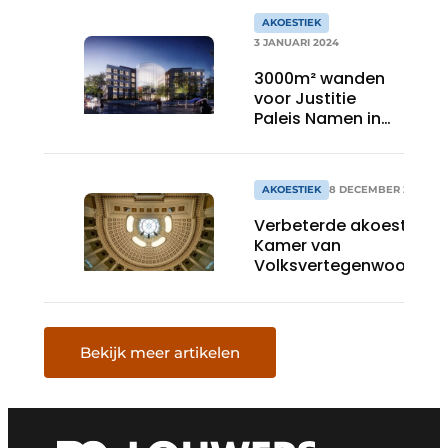
AKOESTIEK
3 JANUARI 2024
3000m² wanden
voor Justitie
Paleis Namen in
2023 met Fineer
Decospan Afzelia
Doussié
AKOESTIEK
8 DECEMBER 2023
Verbeterde akoestiek in
Kamer van
Volksvertegenwoordige
Bekijk meer artikelen