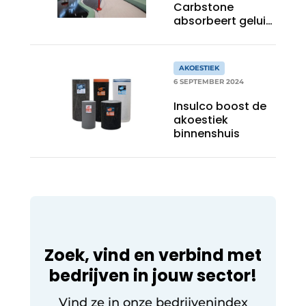
wand
Carbstone
absorbeert geluid
en CO2
AKOESTIEK
6 SEPTEMBER 2024
Insulco boost de
akoestiek
binnenshuis
Zoek, vind en verbind met
bedrijven in jouw sector!
Vind ze in onze bedrijvenindex