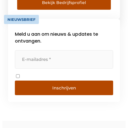
uiteenlopende toepassingen. Wij werken
Bekijk Bedrijfsprofiel
samen met architecten, installateurs en
bouwheren om steeds de meeste geschikte
NIEUWSBRIEF
oplossing voor elke toepassing uit te
werken. […]
Meld u aan om nieuws & updates te
ontvangen.
Inschrijven