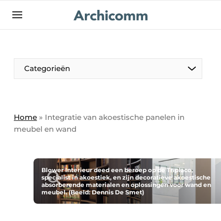
NL
be-FR
Categorieën
Home
»
Integratie van akoestische panelen in
meubel en wand
Blower Interieur deed een beroep op de Triplaco,
specialist in akoestiek, en zijn decoratieve akoestische
absorberende materialen en oplossingen voor wand en
meubel. (Beeld: Dennis De Smet)