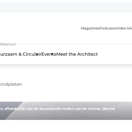
Magazines
Podcasts
Video’s
A
chitectuur
urzaam & Circulair
Events
Meet the Architect
fondplaten
en, afhankelijk van de akoestische noden van de ruimte. (Beeld: