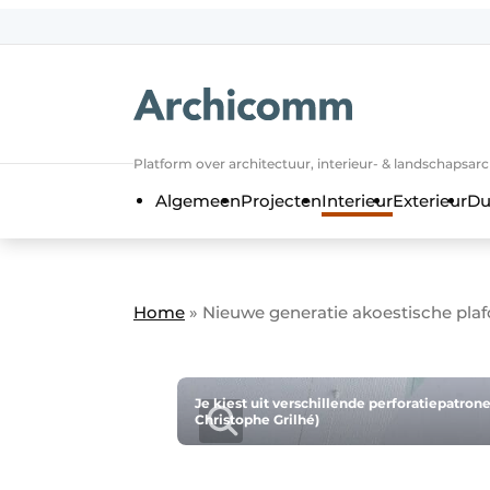
NL
be-FR
Platform over architectuur, interieur- & landschapsar
Algemeen
Projecten
Interieur
Exterieur
Du
Home
»
Nieuwe generatie akoestische pla
Je kiest uit verschillende perforatiepatron
Christophe Grilhé)