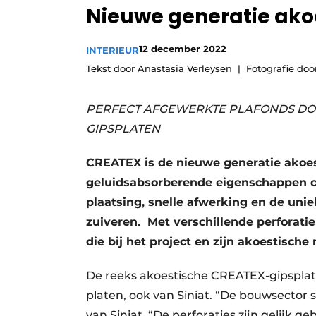
Nieuwe generatie ako
12 december 2022
INTERIEUR
Tekst door Anastasia Verleysen
Fotografie do
PERFECT AFGEWERKTE PLAFONDS DO
GIPSPLATEN
CREATEX is de nieuwe generatie akoest
geluidsabsorberende eigenschappen 
plaatsing, snelle afwerking en de uni
zuiveren. Met verschillende perforati
die bij het project en zijn akoestische
De reeks akoestische CREATEX-gipsplate
platen, ook van Siniat. “De bouwsector 
van Siniat. “De perforaties zijn gelijk