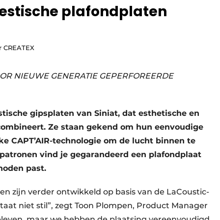
estische plafondplaten
or CREATEX
OR NIEUWE GENERATIE GEPERFOREERDE
ische gipsplaten van Siniat, dat esthetische en
combineert. Ze staan gekend om hun eenvoudige
eke CAPT’AIR-technologie om de lucht binnen te
epatronen vind je gegarandeerd een plafondplaat
 noden past.
n zijn verder ontwikkeld op basis van de LaCoustic-
staat niet stil”, zegt Toon Plompen, Product Manager
 gebleven, maar we hebben de plaatsing vereenvoudigd