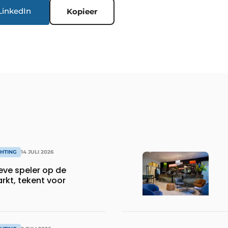
LinkedIn
Kopieer
CHTING
14 JULI 2026
eve speler op de
rkt, tekent voor