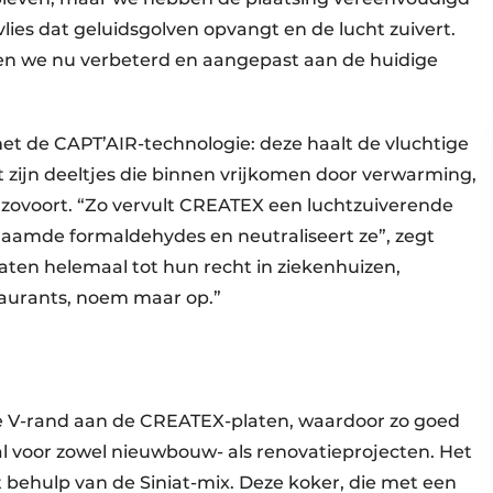
ies dat geluidsgolven opvangt en de lucht zuivert.
en we nu verbeterd en aangepast aan de huidige
et de CAPT’AIR-technologie: deze haalt de vluchtige
it zijn deeltjes die binnen vrijkomen door verwarming,
enzovoort. “Zo vervult CREATEX een luchtzuiverende
naamde formaldehydes en neutraliseert ze”, zegt
en helemaal tot hun recht in ziekenhuizen,
staurants, noem maar op.”
e V-rand aan de CREATEX-platen, waardoor zo goed
l voor zowel nieuwbouw- als renovatieprojecten. Het
behulp van de Siniat-mix. Deze koker, die met een