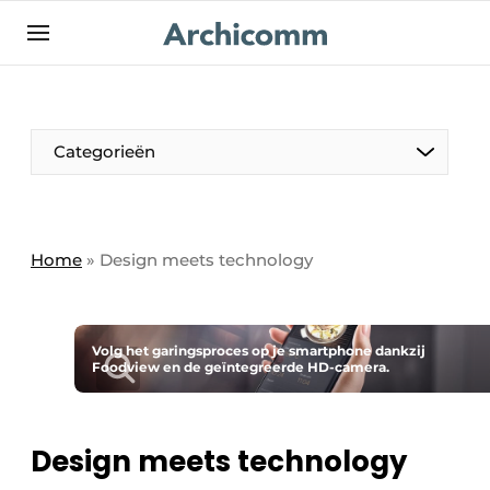
NL
be-FR
Categorieën
Home
»
Design meets technology
Volg het garingsproces op je smartphone dankzij
Foodview en de geïntegreerde HD-camera.
Design meets technology