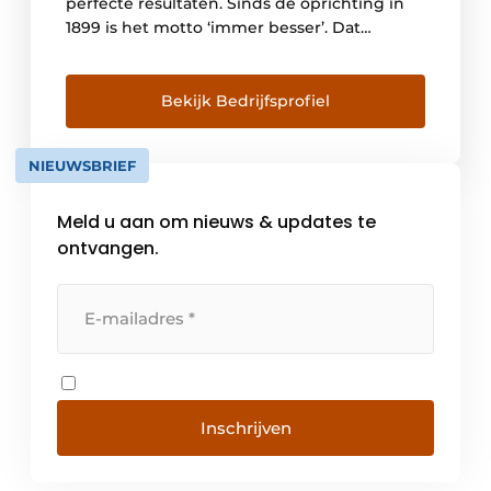
perfecte resultaten. Sinds de oprichting in
1899 is het motto ‘immer besser’. Dat
betekent: ‘steeds betere producten maken’.
Trouw aan deze filosofie produceert Miele
producten van een bijna spreekwoordelijk
Bekijk Bedrijfsprofiel
hoge kwaliteit. Voor onze klanten betekent
dit de geruststellende zekerheid dat ze de
NIEUWSBRIEF
beste huishoudelijke toestellen in […]
Meld u aan om nieuws & updates te
ontvangen.
Inschrijven