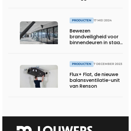
ventilatie voor
renovatie
PRODUCTEN
17 MEI 2024
Bewezen
brandveiligheid voor
binnendeuren in staal
met forster fuego
light op
Architect@Work
PRODUCTEN
7 DECEMBER 2023
Brussel
Flux+ Flat, de nieuwe
balansventilatie-unit
van Renson