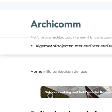
NL
be-FR
Platform over architectuur, interieur- & landschapsar
Algemeen
Projecten
Interieur
Exterieur
Du
Home
»
Buitenkeuken de luxe
Outdoor cooking met het Zweedse Röshult