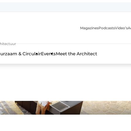
Magazines
Podcasts
Video’s
A
chitectuur
urzaam & Circulair
Events
Meet the Architect
s.