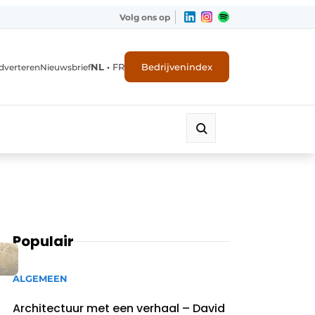
Volg ons op
NL
•
FR
Bedrijvenindex
dverteren
Nieuwsbrief
Populair
ALGEMEEN
Architectuur met een verhaal – David