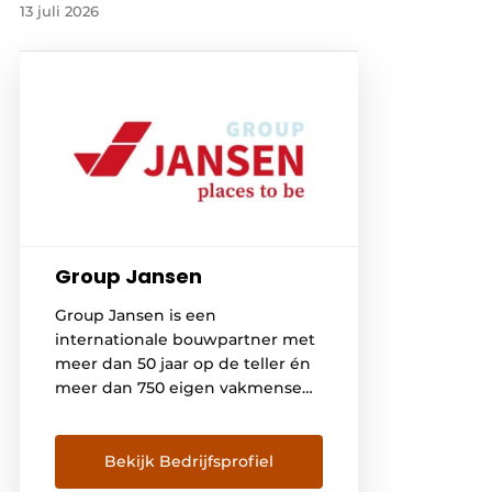
13 juli 2026
Group Jansen
Group Jansen is een
internationale bouwpartner met
meer dan 50 jaar op de teller én
meer dan 750 eigen vakmensen.
Als buitenbeentje in de bouw
denken wij van binnen naar
buiten. En zetten we de mensen
Bekijk Bedrijfsprofiel
die in een gebouw werken,