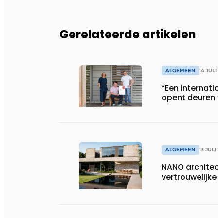
Gerelateerde artikelen
ALGEMEEN
14 JULI
“Een internati
opent deuren 
ALGEMEEN
13 JULI
NANO architect
vertrouwelij