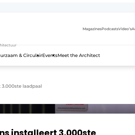
Magazines
Podcasts
Video’s
A
chitectuur
urzaam & Circulair
Events
Meet the Architect
t 3.000ste laadpaal
s installeert 3.000ste