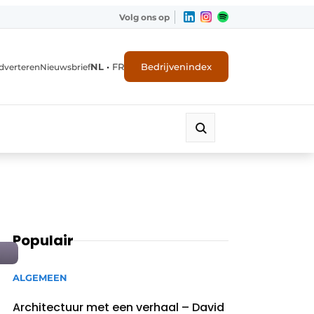
Volg ons op
NL
•
FR
Bedrijvenindex
dverteren
Nieuwsbrief
Populair
ALGEMEEN
Architectuur met een verhaal – David