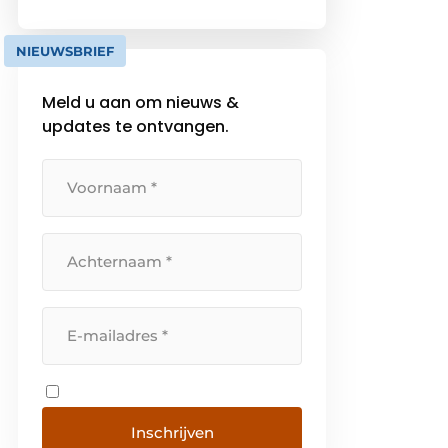
leven, genezen of genieten
centraal. Want alleen zo bouw je
NIEUWSBRIEF
toekomstbestendige places to
be. […]
Meld u aan om nieuws &
updates te ontvangen.
Inschrijven