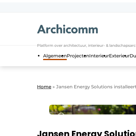
NL
be-FR
Platform over architectuur, interieur- & landschapsar
Algemeen
Projecten
Interieur
Exterieur
Du
Home
»
Jansen Energy Solutions installeer
Jansen Energy Solution