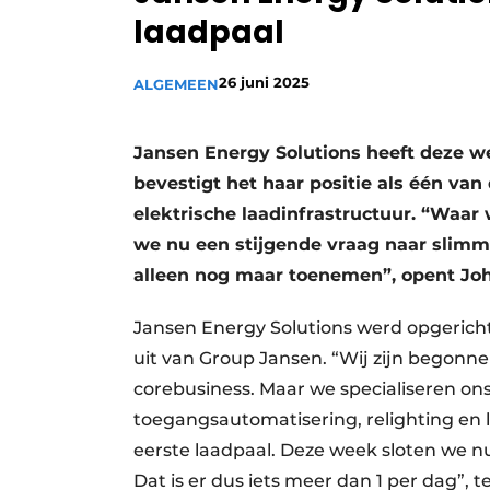
laadpaal
26 juni 2025
ALGEMEEN
Jansen Energy Solutions heeft deze w
bevestigt het haar positie als één va
elektrische laadinfrastructuur. “Waar
we nu een stijgende vraag naar slimme
alleen nog maar toenemen”, opent Joh
Jansen Energy Solutions werd opgericht
uit van Group Jansen. “Wij zijn begonnen
corebusiness. Maar we specialiseren ons 
toegangsautomatisering, relighting en 
eerste laadpaal. Deze week sloten we n
Dat is er dus iets meer dan 1 per dag”, te