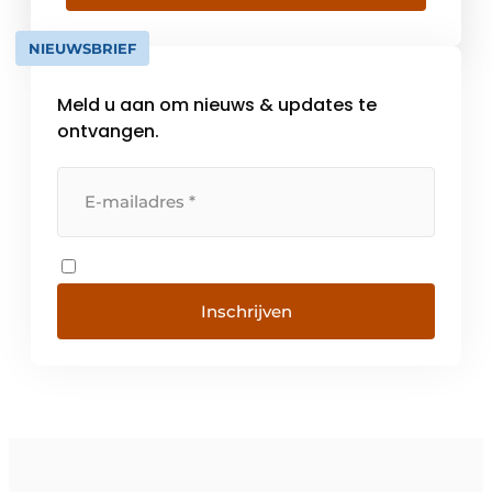
Vandaag werken er bij Novy zo’n
driehonderd mensen en is het bedrijf
NIEUWSBRIEF
marktleider op vlak van dampkappen in
België. Maar […]
Meld u aan om nieuws & updates te
ontvangen.
Inschrijven